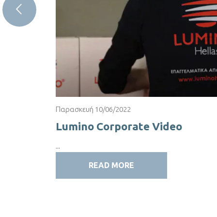
Παρασκευή 10/06/2022
αλέτας
Lumino Corporate Video
...
READ MORE