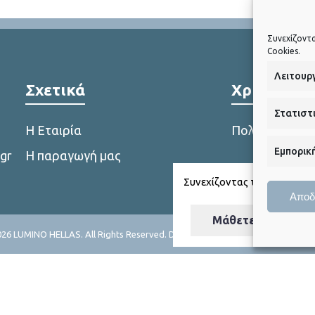
Συνεχίζοντ
Cookies.
Λειτουρ
Σχετικά
Χρήσιμα L
Στατιστ
Η Εταιρία
Πολιτική Cook
Εμπορικ
gr
Η παραγωγή μας
1
Συνεχίζοντας την πλοήγησή
Αποδ
Μάθετε περισσότ
26 LUMINO HELLAS. All Rights Reserved. Design and Development by
Digita