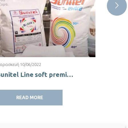
αρασκευή 10/06/2022
Παρασκευή
Sunitel Line soft premium Απορρυπαντικά επαγγελματικού ιματισμού
...
READ MORE