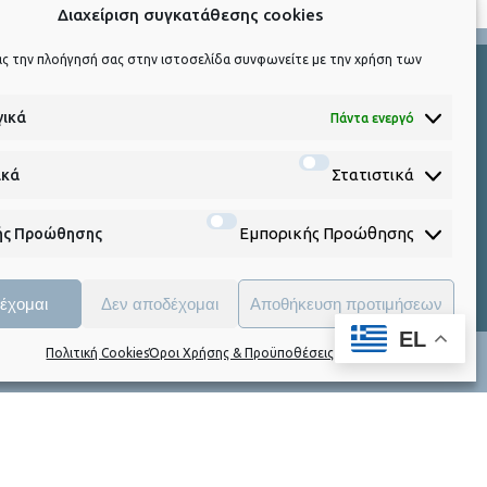
Διαχείριση συγκατάθεσης cookies
ας την πλοήγησή σας στην ιστοσελίδα συνφωνείτε με την χρήση των
γικά
Πάντα ενεργό
ink
Social Media
Στατιστικά
ικά
ies
Εμπορικής Προώθησης
ής Προώθησης
 σας στην ιστοσελίδα συνφωνείτε με την χρήση των Cookies.
έχομαι
Δεν αποδέχομαι
Αποθήκευση προτιμήσεων
EL
ερα
Αποδοχή
Πολιτική Cookies
Όροι Χρήσης & Προϋποθέσεις
lWise