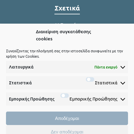
Σχετικά
Η Εταιρία
Διαχείριση συγκατάθεσης
Η παραγωγή μας
cookies
Συνεχίζοντας την πλοήγησή σας στην ιστοσελίδα συνφωνείτε με την
χρήση των Cookies.
Χρήσιμα Link
Λειτουργικά
Πάντα ενεργό
Πολιτική Cookies
Στατιστικά
Στατιστικά
Εμπορικής Προώθησης
Εμπορικής Προώθησης
Social Media
Αποδέχομαι
Συνεχίζοντας την πλοήγησή σας στην ιστοσελίδα
Δεν αποδέχομαι