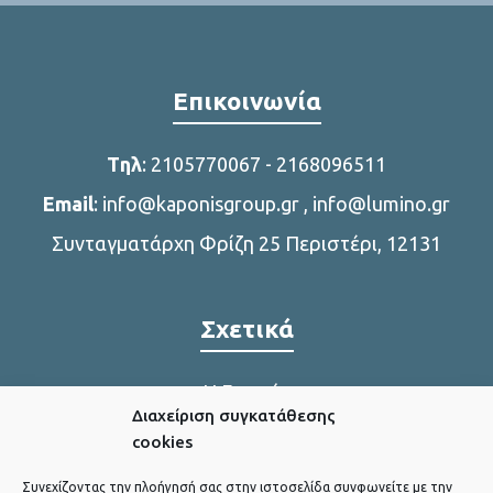
Επικοινωνία
Tηλ
:
2105770067
-
2168096511
Email
:
info@kaponisgroup.gr
,
info@lumino.gr
Συνταγματάρχη Φρίζη 25 Περιστέρι, 12131
Σχετικά
Η Εταιρία
Διαχείριση συγκατάθεσης
Η παραγωγή μας
cookies
Συνεχίζοντας την πλοήγησή σας στην ιστοσελίδα συνφωνείτε με την