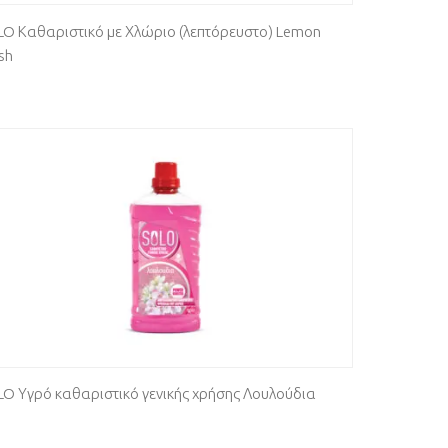
LO Καθαριστικό με Χλώριο (λεπτόρευστο) Lemon
sh
LO Υγρό καθαριστικό γενικής χρήσης Λουλούδια