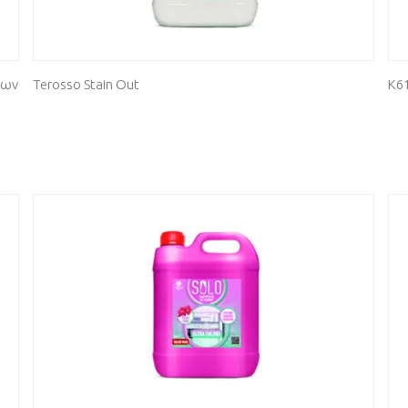
χων
Terosso Stain Out
K61