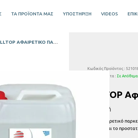
Σ
ΤΑ ΠΡΟΪΟΝΤΑ ΜΑΣ
ΥΠΟΣΤΗΡΙΞΗ
VIDEOS
ΕΠΙ
LLTOP ΑΦΑΙΡΕΤΙΚΌ ΠΑΡΚΕΤΊΝΗΣ
Κωδικός Προϊόντος : 52101
Διαθεσιμότητα :
Σε Απόθεμα
ALLTOP Αφα
Περιγραφή
Υγρό αφαιρετικό παρκετ
Αφαιρεί και το προστατ