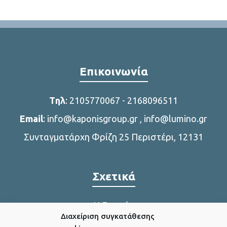
Επικοινωνία
Tηλ
:
2105770067
-
2168096511
Email
:
info@kaponisgroup.gr
,
info@lumino.gr
Συνταγματάρχη Φρίζη 25 Περιστέρι, 12131
Σχετικά
Η Εταιρία
Διαχείριση συγκατάθεσης
Η παραγωγή μας