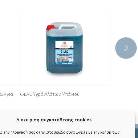
ων για
C-LAC Υγρό Αλάτων Μπάνιου
C-DOSOL Παπί
Διαχείριση συγκατάθεσης cookies
ας την πλοήγησή σας στην ιστοσελίδα συνφωνείτε με την χρήση των