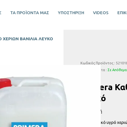
Σ
ΤΑ ΠΡΟΪΟΝΤΑ ΜΑΣ
ΥΠΟΣΤΗΡΙΞΗ
VIDEOS
ΕΠΙ
 ΧΕΡΙΏΝ ΒΑΝΊΛΙΑ ΛΕΥΚΌ
Κωδικός Προϊόντος : 52101
Διαθεσιμότητα :
Σε Απόθεμα
Primera Κα
Λευκό
Περιγραφή
Καθαριστικό υγρό χεριώ