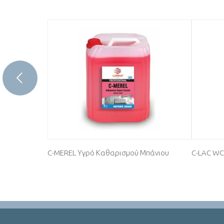
ών με
C-MEREL Υγρό Καθαρισμού Μπάνιου
C-LAC WC