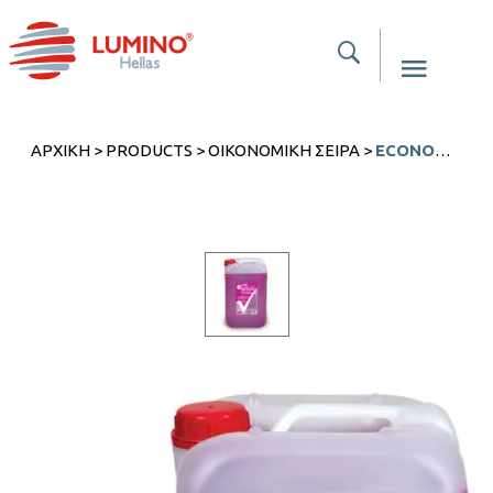
ΑΡΧΙΚΉ
>
PRODUCTS
>
ΟΙΚΟΝΟΜΙΚΉ ΣΕΙΡΆ
>
ECONOMY ΥΓΡΌ ΔΑΠΈΔΩΝ ΛΕΒΆΝΤΑ